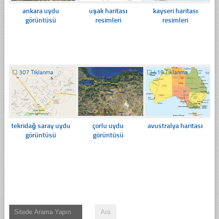
ankara uydu
uşak haritası
kayseri haritası
görüntüsü
resimleri
resimleri
☐
307 Tıklanma
☐
418 Tıklanma
☐
419 Tıklanma
tekridağ saray uydu
çorlu uydu
avustralya haritası
görüntüsü
görüntüsü