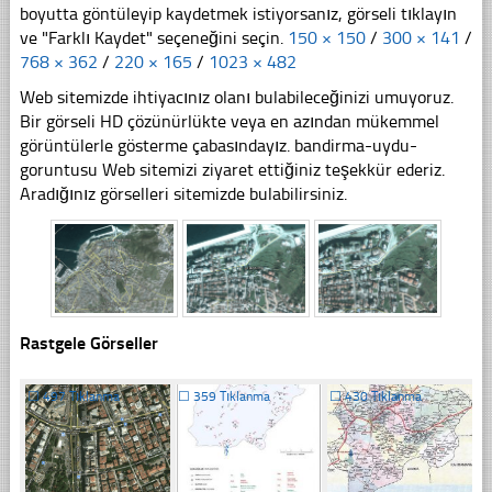
boyutta göntüleyip kaydetmek istiyorsanız, görseli tıklayın
ve "Farklı Kaydet" seçeneğini seçin.
150 × 150
/
300 × 141
/
768 × 362
/
220 × 165
/
1023 × 482
Web sitemizde ihtiyacınız olanı bulabileceğinizi umuyoruz.
Bir görseli HD çözünürlükte veya en azından mükemmel
görüntülerle gösterme çabasındayız. bandirma-uydu-
goruntusu Web sitemizi ziyaret ettiğiniz teşekkür ederiz.
Aradığınız görselleri sitemizde bulabilirsiniz.
Rastgele Görseller
☐
497 Tıklanma
☐
359 Tıklanma
☐
430 Tıklanma