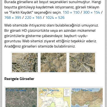
Burada görsellere ait boyut seçenekleri sunulmuştur. Hangi
boyutta göntüleyip kaydetmek istiyorsanız, görseli tıklayın
ve "Farklı Kaydet" seçeneğini seçin.
150 × 150
/
300 × 154
/
768 × 395
/
220 × 165
/
1024 × 526
Web sitemizde ihtiyacınız olanı bulabileceğinizi umuyoruz.
Bir görseli HD çözünürlükte veya en azından mükemmel
görüntülerle gösterme çabasındayız. bayburt-uydu-
goruntusu Web sitemizi ziyaret ettiğiniz teşekkür ederiz.
Aradığınız görselleri sitemizde bulabilirsiniz.
Rastgele Görseller
☐
362 Tıklanma
☐
306 Tıklanma
☐
277 Tıklanma