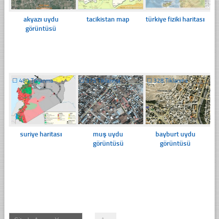
akyazı uydu
tacikistan map
türkiye fiziki haritası
görüntüsü
☐
480 Tıklanma
☐
375 Tıklanma
☐
328 Tıklanma
suriye haritası
muş uydu
bayburt uydu
görüntüsü
görüntüsü