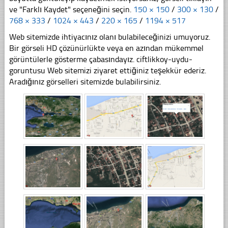
ve "Farklı Kaydet" seçeneğini seçin.
150 × 150
/
300 × 130
/
768 × 333
/
1024 × 443
/
220 × 165
/
1194 × 517
Web sitemizde ihtiyacınız olanı bulabileceğinizi umuyoruz.
Bir görseli HD çözünürlükte veya en azından mükemmel
görüntülerle gösterme çabasındayız. ciftlikkoy-uydu-
goruntusu Web sitemizi ziyaret ettiğiniz teşekkür ederiz.
Aradığınız görselleri sitemizde bulabilirsiniz.