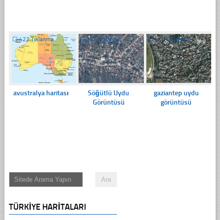
☐
422 Tıklanma
☐
291 Tıklanma
☐
414 Tıklanma
avustralya haritası
Söğütlü Uydu
gaziantep uydu
Görüntüsü
görüntüsü
TÜRKIYE HARITALARI