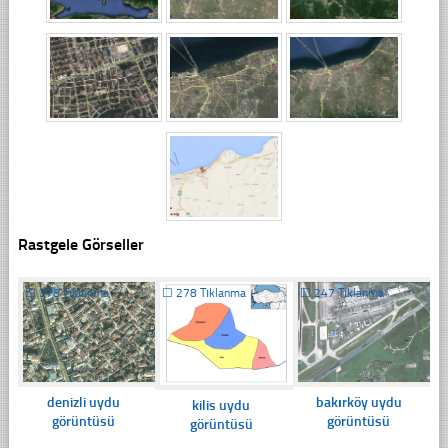
Rastgele Görseller
☐
378 Tıklanma
☐
278 Tıklanma
☐
247 Tıklanma
denizli uydu
bakırköy uydu
kilis uydu
görüntüsü
görüntüsü
görüntüsü