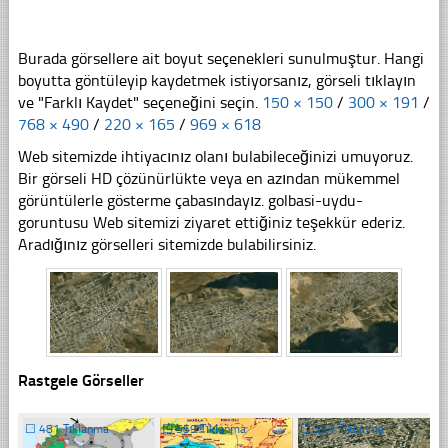
Burada görsellere ait boyut seçenekleri sunulmuştur. Hangi
boyutta göntüleyip kaydetmek istiyorsanız, görseli tıklayın
ve "Farklı Kaydet" seçeneğini seçin.
150 × 150
/
300 × 191
/
768 × 490
/
220 × 165
/
969 × 618
Web sitemizde ihtiyacınız olanı bulabileceğinizi umuyoruz.
Bir görseli HD çözünürlükte veya en azından mükemmel
görüntülerle gösterme çabasındayız. golbasi-uydu-
goruntusu Web sitemizi ziyaret ettiğiniz teşekkür ederiz.
Aradığınız görselleri sitemizde bulabilirsiniz.
Rastgele Görseller
☐
481 Tıklanma
☐
559 Tıklanma
☐
351 Tıklanma