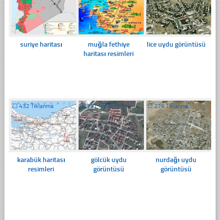
suriye haritası
muğla fethiye
lice uydu görüntüsü
haritası resimleri
☐
432 Tıklanma
☐
311 Tıklanma
☐
276 Tıklanma
karabük haritası
gölcük uydu
nurdağı uydu
resimleri
görüntüsü
görüntüsü