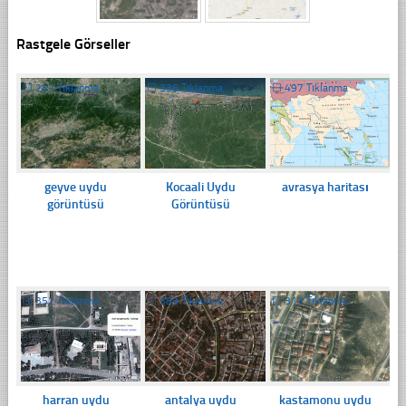
Rastgele Görseller
☐
241 Tıklanma
☐
336 Tıklanma
☐
497 Tıklanma
geyve uydu
Kocaali Uydu
avrasya haritası
görüntüsü
Görüntüsü
☐
352 Tıklanma
☐
389 Tıklanma
☐
311 Tıklanma
harran uydu
antalya uydu
kastamonu uydu