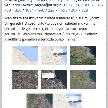
ve "Farklı Kaydet" seçeneğini seçin.
150 × 150
/
300 × 131
/
768 × 336
/
1024 × 448
/
220 × 165
/
1207 × 528
Web sitemizde ihtiyacınız olanı bulabileceğinizi umuyoruz.
Bir görseli HD çözünürlükte veya en azından mükemmel
görüntülerle gösterme çabasındayız. samsun-uydu-
goruntusu Web sitemizi ziyaret ettiğiniz teşekkür ederiz.
Aradığınız görselleri sitemizde bulabilirsiniz.