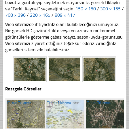
boyutta göntüleyip kaydetmek istiyorsanız, görseli tıklayın
ve "Farklı Kaydet" seçeneğini seçin.
150 × 150
/
300 × 155
/
768 × 396
/
220 × 165
/
809 × 417
Web sitemizde ihtiyacınız olanı bulabileceğinizi umuyoruz.
Bir görseli HD çözünürlükte veya en azından mükemmel
görüntülerle gösterme çabasındayız. sason-uydu-goruntusu
Web sitemizi ziyaret ettiğiniz teşekkür ederiz. Aradığınız
görselleri sitemizde bulabilirsiniz.
Rastgele Görseller
☐
306 Tıklanma
☐
599 Tıklanma
☐
249 Tıklanma