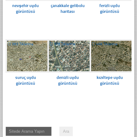
nevşehir uydu
çanakkale gelibolu
ferizli uydu
görüntüsü
haritası
görüntüsü
☐
383 Tıklanma
☐
378 Tıklanma
☐
468 Tıklanma
suruç uydu
denizli uydu
kızıltepe uydu
görüntüsü
görüntüsü
görüntüsü