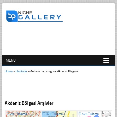
MENU
Home
»
Haritalar
»
Archive by category 'Akdeniz Bölgesi'
Akdeniz Bölgesi Arşivler
☐
291 Tıklama
☐
376 Tıklama
☐
423 Tıklama