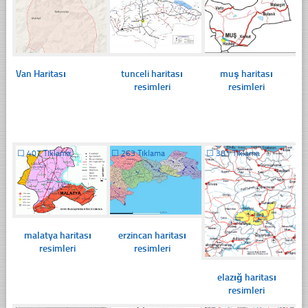
Van Haritası
tunceli haritası
muş haritası
resimleri
resimleri
☐
407 Tıklama
☐
263 Tıklama
☐
381 Tıklama
malatya haritası
erzincan haritası
resimleri
resimleri
elazığ haritası
resimleri