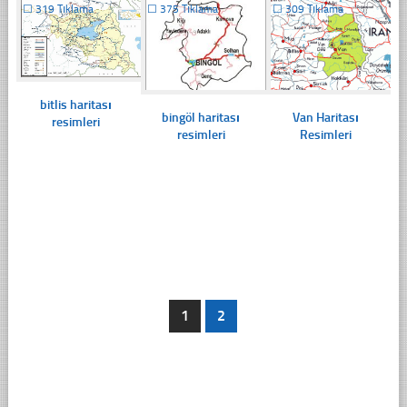
☐
319 Tıklama
☐
375 Tıklama
☐
309 Tıklama
bitlis haritası
bingöl haritası
Van Haritası
resimleri
resimleri
Resimleri
1
2