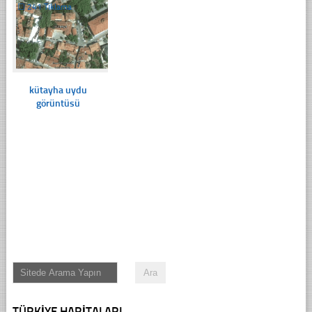
☐
241 Tıklama
kütayha uydu
görüntüsü
TÜRKIYE HARITALARI