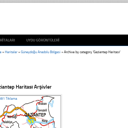
RITALARI
UYDU GÖRÜNTÜLERI
e
»
Haritalar
»
Güneydoğu Anadolu Bölgesi
»
Archive by category 'Gaziantep Haritası'
iantep Haritası Arşivler
381 Tıklama