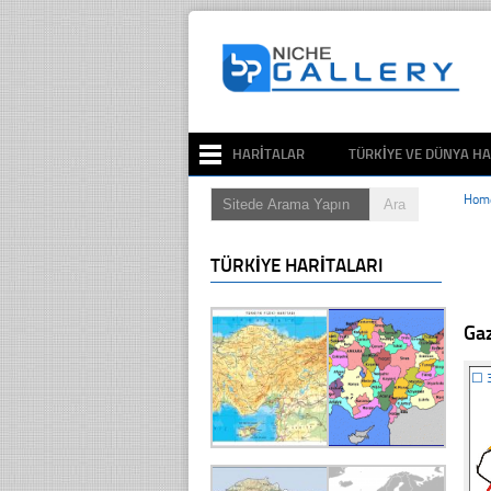
HARITALAR
TÜRKIYE VE DÜNYA HA
Hom
TÜRKIYE HARITALARI
Gaz
☐