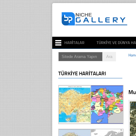
HARITALAR
TÜRKIYE VE DÜNYA HA
Hom
TÜRKIYE HARITALARI
Muğ
☐