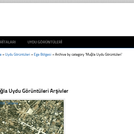
RITALARI
UYDU GÖRÜNTÜLERI
e
»
Uydu Görüntüleri
»
Ege Bölgesi
»
Archive by category 'Muğla Uydu Görüntüleri'
la Uydu Görüntüleri Arşivler
356 Tıklama