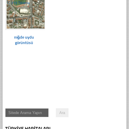
☐
319 Tıklama
niğde uydu
görüntüsü
TÜRKIYE HARITALARI