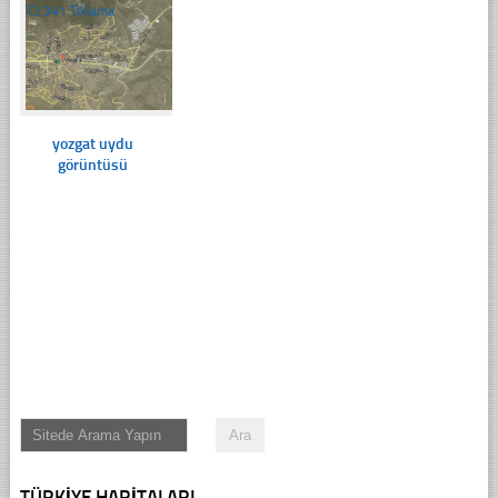
☐
341 Tıklama
yozgat uydu
görüntüsü
TÜRKIYE HARITALARI