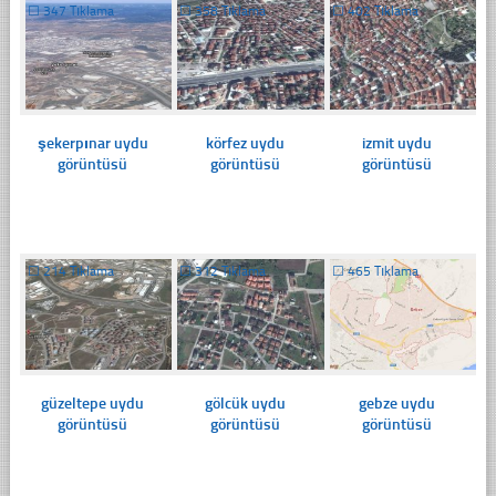
☐
347 Tıklama
☐
358 Tıklama
☐
402 Tıklama
şekerpınar uydu
körfez uydu
izmit uydu
görüntüsü
görüntüsü
görüntüsü
☐
214 Tıklama
☐
312 Tıklama
☐
465 Tıklama
güzeltepe uydu
gölcük uydu
gebze uydu
görüntüsü
görüntüsü
görüntüsü