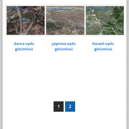
☐
420 Tıklama
☐
395 Tıklama
☐
263 Tıklama
darıca uydu
çayırova uydu
kocaeli uydu
görüntüsü
görüntüsü
görüntüsü
1
2