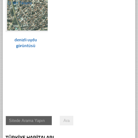
☐
381 Tıklama
denizli uydu
görüntüsü
TÜRKIYE HARITALARI