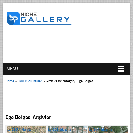
MENU
Home
»
Uydu Görüntüleri
»
Archive by category 'Ege Bölgesi'
Ege Bölgesi Arşivler
☐
396 Tıklama
☐
339 Tıklama
☐
241 Tıklama