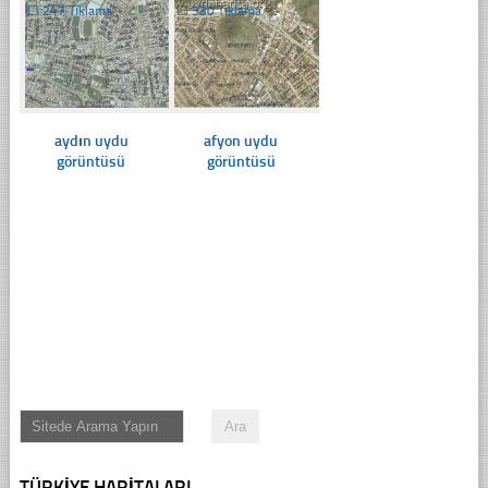
☐
247 Tıklama
☐
330 Tıklama
aydın uydu
afyon uydu
görüntüsü
görüntüsü
TÜRKIYE HARITALARI