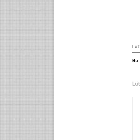
Lüt
Bu 
Lü