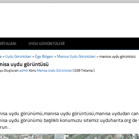
RITALARI
UYDU GÖRÜNTÜLERI
e
»
Uydu Görüntüleri
»
Ege Bölgesi
»
Manisa Uydu Görüntüleri
»
manisa uydu görüntüsü
nisa uydu görüntüsü
yu Oluşturan
admin
Konu
Manisa Uydu Görüntüleri
[339 Tıklama ]
isa uydu görünümü,manisa uydu görüntüsü,manisa uydudan canlı,c
isa uydu görünümü başlıklı konumuzu sitemiz uyduharita.org de y
yrun…