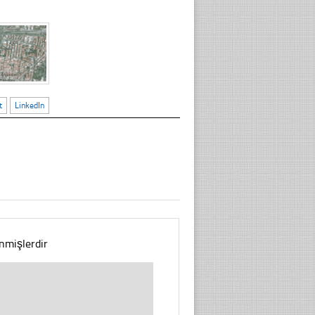
t
LinkedIn
enmişlerdir