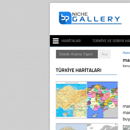
HARITALAR
TÜRKIYE VE DÜNYA HA
Hom
ma
Konu
TÜRKIYE HARITALARI
man
man
bu