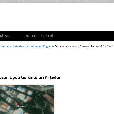
RITALARI
UYDU GÖRÜNTÜLERI
e
»
Uydu Görüntüleri
»
Karadeniz Bölgesi
»
Archive by category 'Giresun Uydu Görüntüleri'
esun Uydu Görüntüleri Arşivler
259 Tıklama