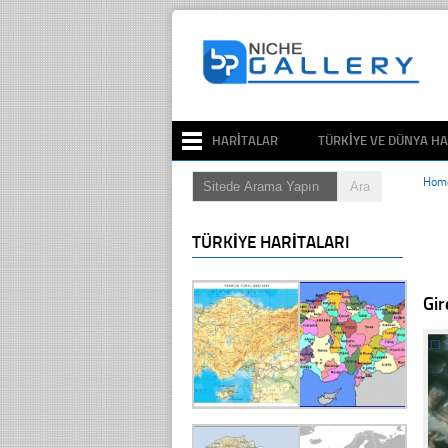
HARITALAR
TÜRKIYE VE DÜNYA HA
Hom
TÜRKIYE HARITALARI
Gir
☐