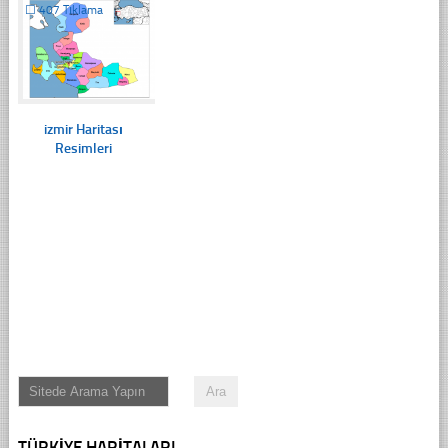
☐
407 Tıklama
izmir Haritası
Resimleri
TÜRKIYE HARITALARI