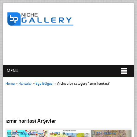
MENU
Home
»
Haritalar
»
Ege Bölgesi
»
Archive by category 'izmir haritası'
izmir haritası Arşivler
☐
890 Tıklama
☐
292 Tıklama
☐
224 Tıklama