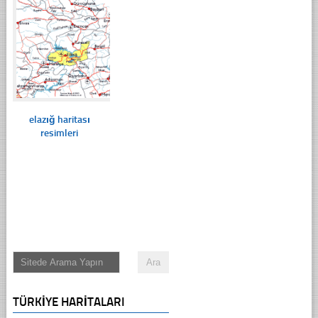
elazığ haritası
resimleri
TÜRKIYE HARITALARI