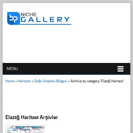
MENU
Home
»
Haritalar
»
Doğu Anadolu Bölgesi
»
Archive by category 'Elazığ Haritası'
Elazığ Haritası Arşivler
☐
381 Tıklama