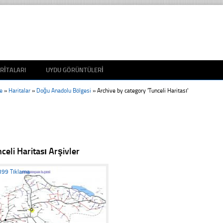
RITALARI
UYDU GÖRÜNTÜLERI
e
»
Haritalar
»
Doğu Anadolu Bölgesi
»
Archive by category 'Tunceli Haritası'
celi Haritası Arşivler
399 Tıklama