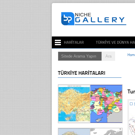
HARITALAR
TÜRKIYE VE DÜNYA HA
Hom
TÜRKIYE HARITALARI
Tun
☐