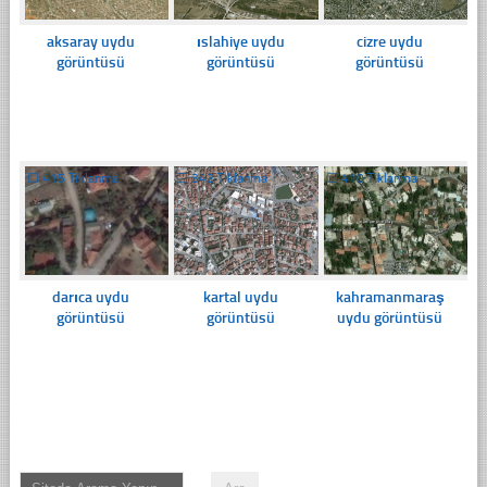
aksaray uydu
ıslahiye uydu
cizre uydu
görüntüsü
görüntüsü
görüntüsü
☐
415 Tıklanma
☐
342 Tıklanma
☐
410 Tıklanma
darıca uydu
kartal uydu
kahramanmaraş
görüntüsü
görüntüsü
uydu görüntüsü