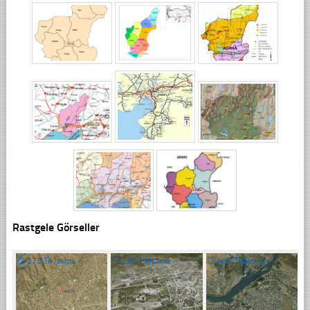
Rastgele Görseller
☐
273 Tıklanma
☐
290 Tıklanma
☐
433 Tıklanma