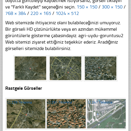
boyutta göntüleyip kaydetmek istiyorsanız, görseli tıklayın
ve "Farklı Kaydet" seçeneğini seçin.
150 × 150
/
300 × 150
/
768 × 384
/
220 × 165
/
1024 × 512
Web sitemizde ihtiyacınız olanı bulabileceğinizi umuyoruz.
Bir görseli HD çözünürlükte veya en azından mükemmel
görüntülerle gösterme çabasındayız. agri-uydu-goruntusu2
Web sitemizi ziyaret ettiğiniz teşekkür ederiz. Aradığınız
görselleri sitemizde bulabilirsiniz.
Rastgele Görseller
☐
229 Tıklanma
☐
291 Tıklanma
☐
247 Tıklanma