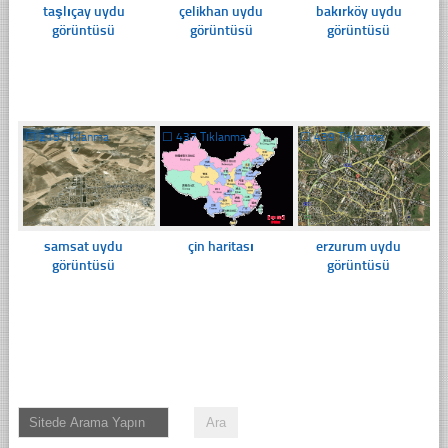
taşlıçay uydu
çelikhan uydu
bakırköy uydu
görüntüsü
görüntüsü
görüntüsü
☐
215 Tıklanma
☐
437 Tıklanma
☐
439 Tıklanma
samsat uydu
çin haritası
erzurum uydu
görüntüsü
görüntüsü