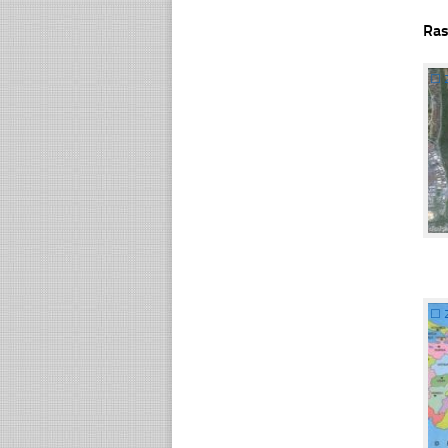
Ras
☐
☐