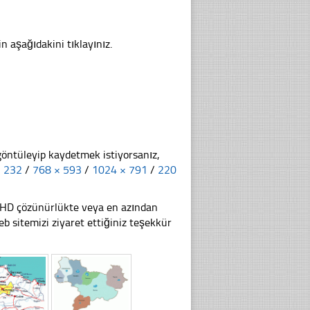
n aşağıdakini tıklayınız.
göntüleyip kaydetmek istiyorsanız,
× 232
/
768 × 593
/
1024 × 791
/
220
li HD çözünürlükte veya en azından
sitemizi ziyaret ettiğiniz teşekkür