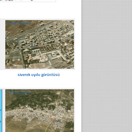
☐
490 Tıklanma
siverek uydu görüntüsü
☐
354 Tıklanma