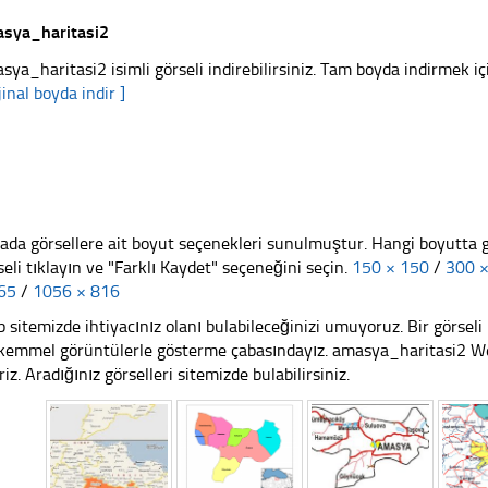
sya_haritasi2
sya_haritasi2 isimli görseli indirebilirsiniz. Tam boyda indirmek içi
jinal boyda indir ]
ada görsellere ait boyut seçenekleri sunulmuştur. Hangi boyutta 
seli tıklayın ve "Farklı Kaydet" seçeneğini seçin.
150 × 150
/
300 
65
/
1056 × 816
 sitemizde ihtiyacınız olanı bulabileceğinizi umuyoruz. Bir görse
emmel görüntülerle gösterme çabasındayız. amasya_haritasi2 Web 
riz. Aradığınız görselleri sitemizde bulabilirsiniz.