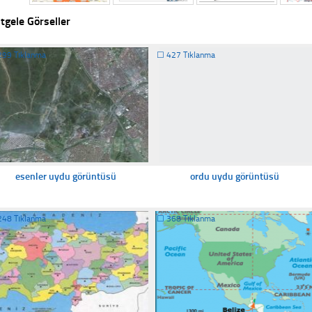
tgele Görseller
299 Tıklanma
☐
427 Tıklanma
esenler uydu görüntüsü
ordu uydu görüntüsü
248 Tıklanma
☐
368 Tıklanma