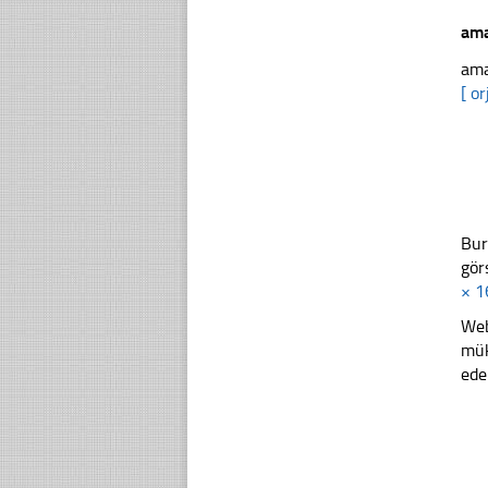
ama
ama
[ or
Bur
gör
× 1
Web
mük
ede