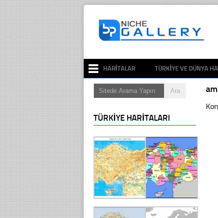
HARITALAR
TÜRKIYE VE DÜNYA HA
am
Kon
TÜRKIYE HARITALARI