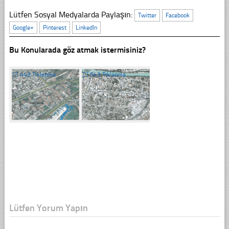
Lütfen Sosyal Medyalarda Paylaşın:
Twitter
Facebook
Google+
Pinterest
LinkedIn
Bu Konularada göz atmak istermisiniz?
☐
443 Tıklanma
☐
543 Tıklanma
Lütfen Yorum Yapın