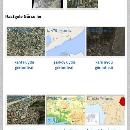
Rastgele Görseller
☐
348 Tıklanma
☐
478 Tıklanma
☐
292 Tıklanma
kahta uydu
şarköy uydu
kars uydu
görüntüsü
görüntüsü
görüntüsü
☐
329 Tıklanma
☐
339 Tıklanma
☐
1024 Tıklanma