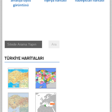
amasya uydu
nijerya haritası
habeşistan haritası
görüntüsü
TÜRKIYE HARITALARI