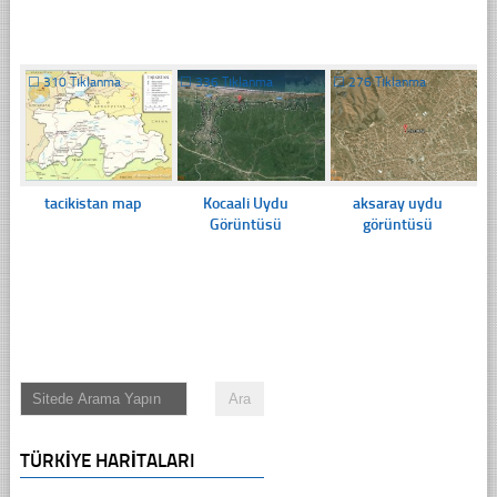
☐
310 Tıklanma
☐
336 Tıklanma
☐
276 Tıklanma
tacikistan map
Kocaali Uydu
aksaray uydu
Görüntüsü
görüntüsü
TÜRKIYE HARITALARI