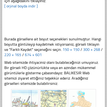
için aşağıdakini tıklayınız.
[ orjinal boyda indir ]
Burada görsellere ait boyut seçenekleri sunulmuştur. Hangi
boyutta göntüleyip kaydetmek istiyorsanız, görseli tıklayın
ve "Farklı Kaydet" seçeneğini seçin.
150 × 150
/
300 × 268
/
220 × 165
/
674 × 601
Web sitemizde ihtiyacınız olanı bulabileceğinizi umuyoruz.
Bir görseli HD çözünürlükte veya en azından mükemmel
görüntülerle gösterme çabasındayız. BALIKESIR Web
sitemizi ziyaret ettiğiniz teşekkür ederiz. Aradığınız
görselleri sitemizde bulabilirsiniz.