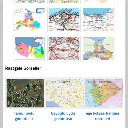
Rastgele Görseller
☐
231 Tıklanma
☐
207 Tıklanma
☐
1041 Tıklanma
hamur uydu
beyoğlu uydu
ege bölgesi haritası
görüntüsü
görüntüsü
resimleri