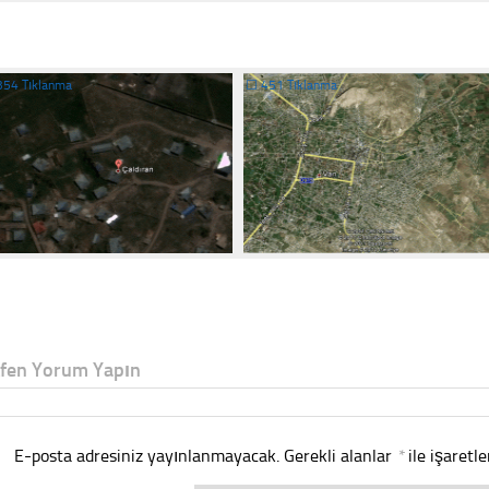
354 Tıklanma
☐
451 Tıklanma
tfen Yorum Yapın
E-posta adresiniz yayınlanmayacak.
Gerekli alanlar
*
ile işaretl