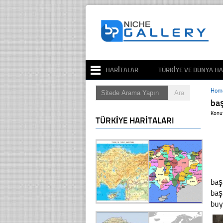
HARITALAR
TÜRKIYE VE DÜNYA HA
Hom
ba
Konu
TÜRKIYE HARITALARI
baş
baş
bu