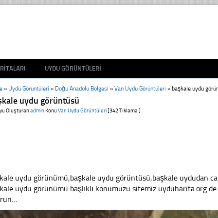
RITALARI
UYDU GÖRÜNTÜLERI
e
»
Uydu Görüntüleri
»
Doğu Anadolu Bölgesi
»
Van Uydu Görüntüleri
»
başkale uydu görü
şkale uydu görüntüsü
yu Oluşturan
admin
Konu
Van Uydu Görüntüleri
[342 Tıklama ]
kale uydu görünümü,başkale uydu görüntüsü,başkale uydudan canlı
kale uydu görünümü başlıklı konumuzu sitemiz uyduharita.org de 
yrun…