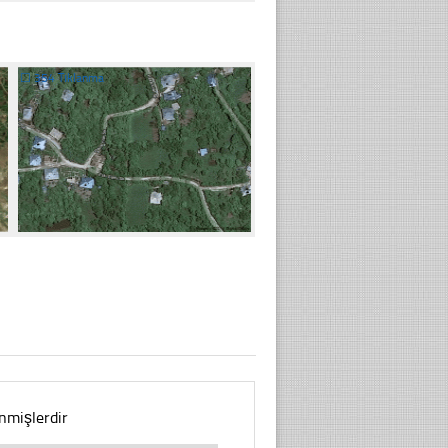
☐
354 Tıklanma
enmişlerdir