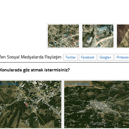
fen Sosyal Medyalarda Paylaşın:
Twitter
Facebook
Google+
Pinteres
Konularada göz atmak istermisiniz?
359 Tıklanma
☐
315 Tıklanma