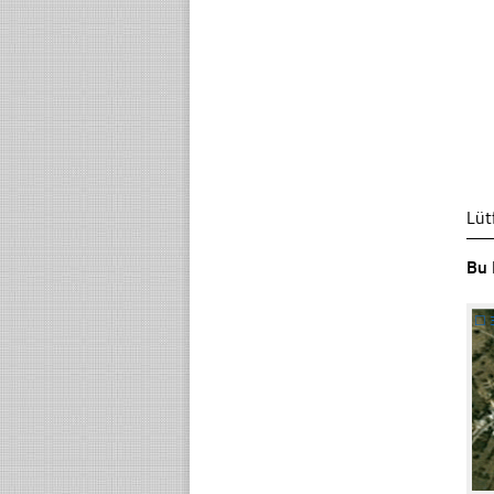
Lüt
Bu 
☐