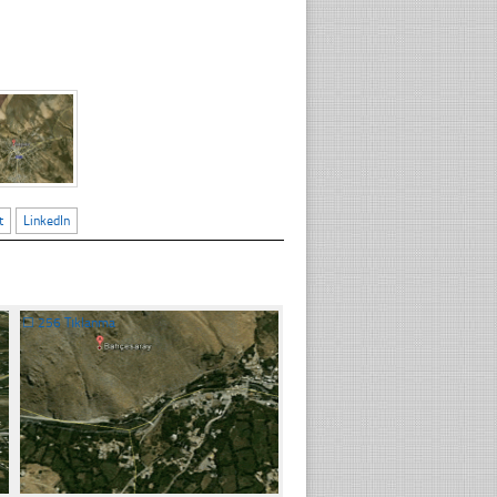
t
LinkedIn
☐
256 Tıklanma