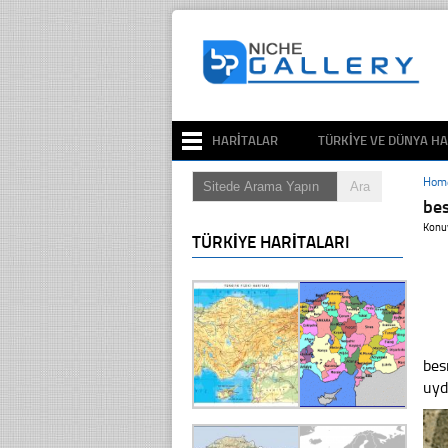
HARITALAR
TÜRKIYE VE DÜNYA HA
Hom
be
Konu
TÜRKIYE HARITALARI
bes
uyd