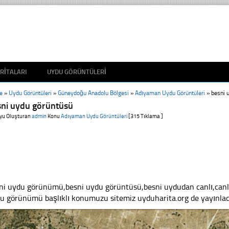
RITALARI
UYDU GÖRÜNTÜLERI
e
»
Uydu Görüntüleri
»
Güneydoğu Anadolu Bölgesi
»
Adıyaman Uydu Görüntüleri
»
besni 
sni uydu görüntüsü
yu Oluşturan
admin
Konu
Adıyaman Uydu Görüntüleri
[315 Tıklama ]
ni uydu görünümü,besni uydu görüntüsü,besni uydudan canlı,canlı 
u görünümü başlıklı konumuzu sitemiz uyduharita.org de yayınlad