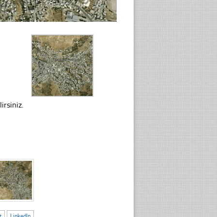
irsiniz.
t
LinkedIn