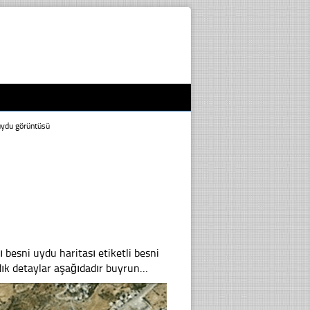
uydu görüntüsü
besni uydu haritası etiketli besni
ık detaylar aşağıdadır buyrun…