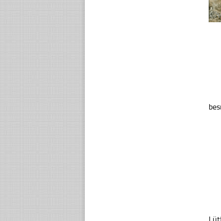
bes
Lüt