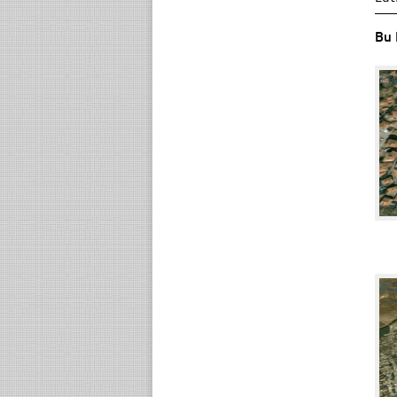
Bu 
☐
☐