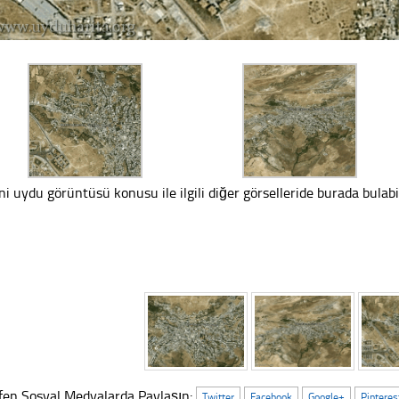
ni uydu görüntüsü konusu ile ilgili diğer görselleride burada bulabil
fen Sosyal Medyalarda Paylaşın:
Twitter
Facebook
Google+
Pinteres