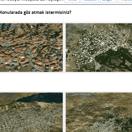
Konularada göz atmak istermisiniz?
290 Tıklanma
☐
265 Tıklanma
297 Tıklanma
☐
218 Tıklanma