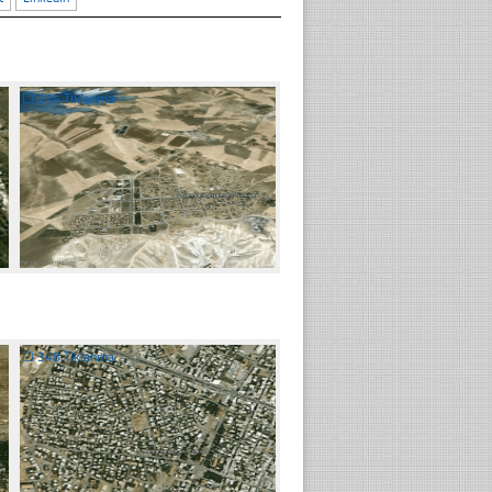
☐
214 Tıklanma
☐
348 Tıklanma