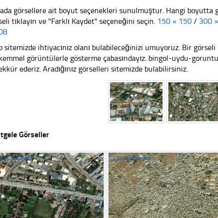
ada görsellere ait boyut seçenekleri sunulmuştur. Hangi boyutta 
seli tıklayın ve "Farklı Kaydet" seçeneğini seçin.
150 × 150
/
300 
08
 sitemizde ihtiyacınız olanı bulabileceğinizi umuyoruz. Bir görse
emmel görüntülerle gösterme çabasındayız. bingol-uydu-goruntusu
ekkür ederiz. Aradığınız görselleri sitemizde bulabilirsiniz.
tgele Görseller
494 Tıklanma
☐
390 Tıklanma