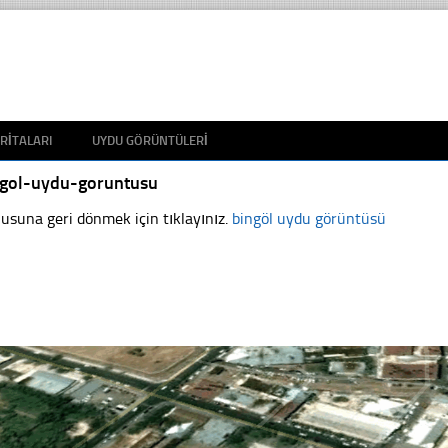
RITALARI
UYDU GÖRÜNTÜLERI
ngol-uydu-goruntusu
usuna geri dönmek için tıklayınız.
bingöl uydu görüntüsü