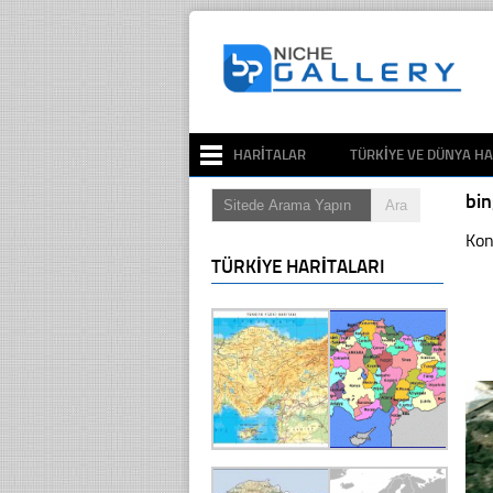
HARITALAR
TÜRKIYE VE DÜNYA HA
bi
Kon
TÜRKIYE HARITALARI