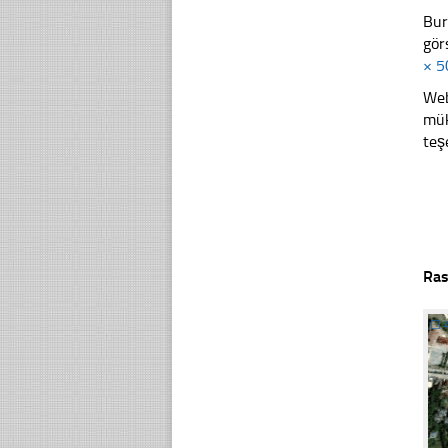
Bur
gör
× 5
Web
mük
teş
Ras
☐