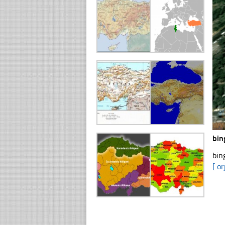
bin
bin
[ or