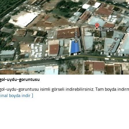
gol-uydu-goruntusu
gol-uydu-goruntusu isimli görseli indirebilirsiniz. Tam boyda indirm
jinal boyda indir ]