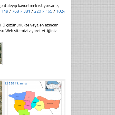
göntüleyip kaydetmek istiyorsanız,
× 149
/
768 × 381
/
220 × 165
/
1024
li HD çözünürlükte veya en azından
 Web sitemizi ziyaret ettiğiniz
☐
238 Tıklanma