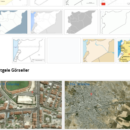
tgele Görseller
318 Tıklanma
☐
394 Tıklanma