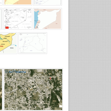
☐
347 Tıklanma