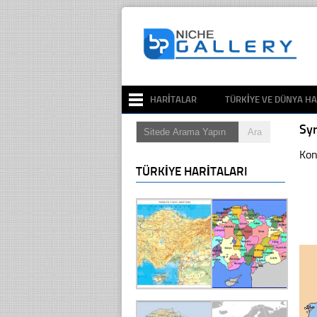
HARITALAR
TÜRKIYE VE DÜNYA HA
Sy
Kon
TÜRKIYE HARITALARI