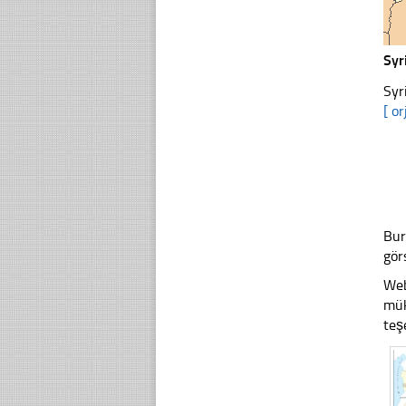
Syr
Syr
[ or
Bur
gör
Web
mük
teş