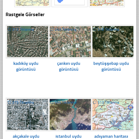
Rastgele Görseller
☐
313 Tıklanma
☐
243 Tıklanma
☐
318 Tıklanma
kadıköy uydu
çankırı uydu
beytüşşebap uydu
görüntüsü
görüntüsü
görüntüsü
☐
375 Tıklanma
☐
644 Tıklanma
☐
313 Tıklanma
akçakale uydu
istanbul uydu
adıyaman haritası