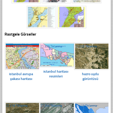
Rastgele Görseller
☐
742 Tıklanma
☐
350 Tıklanma
☐
223 Tıklanma
istanbul haritası
istanbul avrupa
hazro uydu
resimleri
yakası haritası
görüntüsü
☐
218 Tıklanma
☐
244 Tıklanma
☐
419 Tıklanma