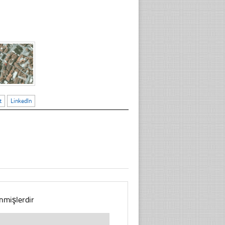
t
LinkedIn
enmişlerdir