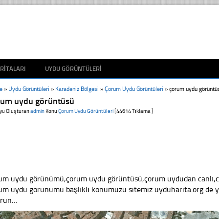
RITALARI
UYDU GÖRÜNTÜLERI
e
»
Uydu Görüntüleri
»
Karadeniz Bölgesi
»
Çorum Uydu Görüntüleri
»
çorum uydu görüntü
rum uydu görüntüsü
yu Oluşturan
admin
Konu
Çorum Uydu Görüntüleri
[44614 Tıklama ]
um uydu görünümü,çorum uydu görüntüsü,çorum uydudan canlı,can
um uydu görünümü başlıklı konumuzu sitemiz uyduharita.org de ya
yrun…