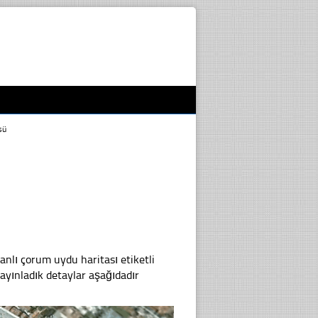
sü
lı çorum uydu haritası etiketli
yınladık detaylar aşağıdadır