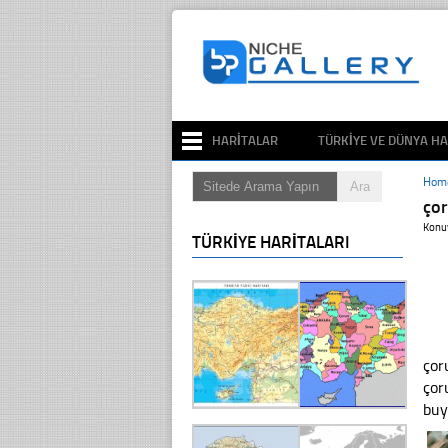
HARITALAR
TÜRKIYE VE DÜNYA HA
Hom
ço
Konu
TÜRKIYE HARITALARI
çor
çor
bu