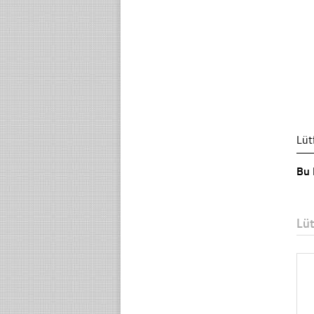
Lüt
Bu 
Lü