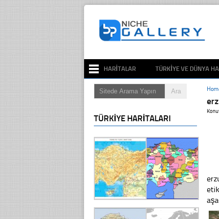
HARITALAR
TÜRKIYE VE DÜNYA HA
Hom
er
Konu
TÜRKIYE HARITALARI
erz
eti
aşa