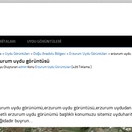
RITALARI
UYDU GÖRÜNTÜLERI
e
»
Uydu Görüntüleri
»
Doğu Anadolu Bölgesi
»
Erzurum Uydu Görüntüleri
»
erzurum uydu 
zurum uydu görüntüsü
yu Oluşturan
admin
Konu
Erzurum Uydu Görüntüleri
[435 Tıklama ]
urum uydu görünümü,erzurum uydu görüntüsü,erzurum uydudan ca
ketli erzurum uydu görünümü başlıklı konumuzu sitemiz uyduharita
ğıdadır buyrun…