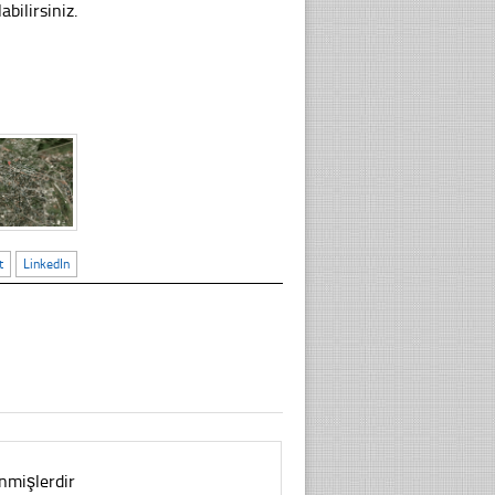
bilirsiniz.
t
LinkedIn
enmişlerdir