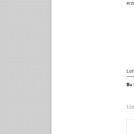
erz
Lüt
Bu 
Lü