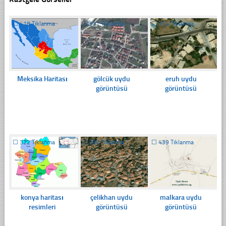
☐
418 Tıklanma
☐
311 Tıklanma
☐
314 Tıklanma
Meksika Haritası
gölcük uydu
eruh uydu
görüntüsü
görüntüsü
☐
322 Tıklanma
☐
290 Tıklanma
☐
439 Tıklanma
konya haritası
çelikhan uydu
malkara uydu
resimleri
görüntüsü
görüntüsü