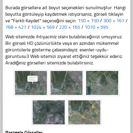
Burada görsellere ait boyut seçenekleri sunulmuştur. Hangi
boyutta göntüleyip kaydetmek istiyorsanız, görseli tıklayın
ve "Farklı Kaydet" seçeneğini seçin.
150 × 150
/
300 × 167
/
768 × 427
/
1024 × 569
/
220 × 165
/
1070 × 595
Web sitemizde ihtiyacınız olanı bulabileceğinizi umuyoruz.
Bir görseli HD çözünürlükte veya en azından mükemmel
görüntülerle gösterme çabasındayız. esenler-uydu-
goruntusu3 Web sitemizi ziyaret ettiğiniz teşekkür ederiz.
Aradığınız görselleri sitemizde bulabilirsiniz.
Rastgele Görseller