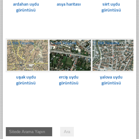
ardahan uydu
asya haritası
siirt uydu
görüntüsü
görüntüsü
☐
396 Tıklanma
☐
494 Tıklanma
☐
358 Tıklanma
uşak uydu
erciş uydu
yalova uydu
görüntüsü
görüntüsü
görüntüsü