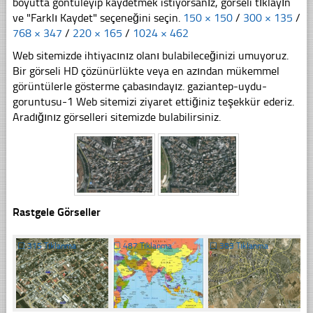
boyutta göntüleyip kaydetmek istiyorsanız, görseli tıklayın
ve "Farklı Kaydet" seçeneğini seçin.
150 × 150
/
300 × 135
/
768 × 347
/
220 × 165
/
1024 × 462
Web sitemizde ihtiyacınız olanı bulabileceğinizi umuyoruz.
Bir görseli HD çözünürlükte veya en azından mükemmel
görüntülerle gösterme çabasındayız. gaziantep-uydu-
goruntusu-1 Web sitemizi ziyaret ettiğiniz teşekkür ederiz.
Aradığınız görselleri sitemizde bulabilirsiniz.
Rastgele Görseller
☐
315 Tıklanma
☐
487 Tıklanma
☐
383 Tıklanma