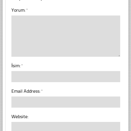
Yorum:
*
İsim:
*
Email Address:
*
Website: