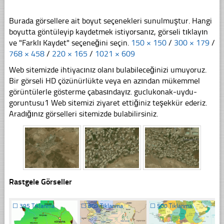
Burada görsellere ait boyut seçenekleri sunulmuştur. Hangi
boyutta göntüleyip kaydetmek istiyorsanız, görseli tıklayın
ve "Farklı Kaydet" seçeneğini seçin.
150 × 150
/
300 × 179
/
768 × 458
/
220 × 165
/
1021 × 609
Web sitemizde ihtiyacınız olanı bulabileceğinizi umuyoruz.
Bir görseli HD çözünürlükte veya en azından mükemmel
görüntülerle gösterme çabasındayız. guclukonak-uydu-
goruntusu1 Web sitemizi ziyaret ettiğiniz teşekkür ederiz.
Aradığınız görselleri sitemizde bulabilirsiniz.
Rastgele Görseller
☐
395 Tıklanma
☐
809 Tıklanma
☐
500 Tıklanma