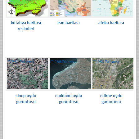
kütahya haritası
iran haritası
afrika haritası
resimleri
☐
352 Tıklanma
☐
288 Tıklanma
☐
260 Tıklanma
sinop uydu
eminönü uydu
edirne uydu
görüntüsü
görüntüsü
görüntüsü