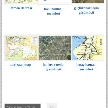
Batman Haritası
güçlükonak uydu
bolu haritası
görüntüsü
resimleri
☐
308 Tıklanma
☐
385 Tıklanma
☐
374 Tıklanma
tacikistan map
balıkesir uydu
hatay haritası
görüntüsü
resimleri