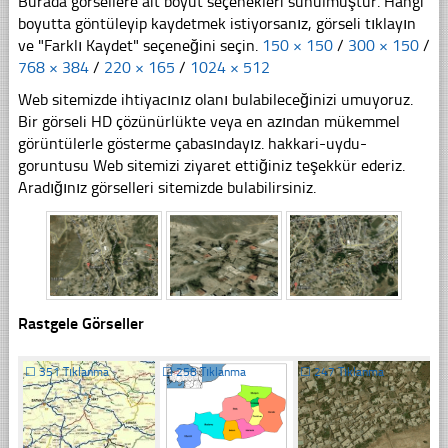
Burada görsellere ait boyut seçenekleri sunulmuştur. Hangi
boyutta göntüleyip kaydetmek istiyorsanız, görseli tıklayın
ve "Farklı Kaydet" seçeneğini seçin.
150 × 150
/
300 × 150
/
768 × 384
/
220 × 165
/
1024 × 512
Web sitemizde ihtiyacınız olanı bulabileceğinizi umuyoruz.
Bir görseli HD çözünürlükte veya en azından mükemmel
görüntülerle gösterme çabasındayız. hakkari-uydu-
goruntusu Web sitemizi ziyaret ettiğiniz teşekkür ederiz.
Aradığınız görselleri sitemizde bulabilirsiniz.
Rastgele Görseller
☐
351 Tıklanma
☐
258 Tıklanma
☐
247 Tıklanma