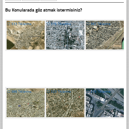
Bu Konularada göz atmak istermisiniz?
☐
333 Tıklanma
☐
376 Tıklanma
☐
382 Tıklanma
☐
386 Tıklanma
☐
323 Tıklanma
☐
379 Tıklanma