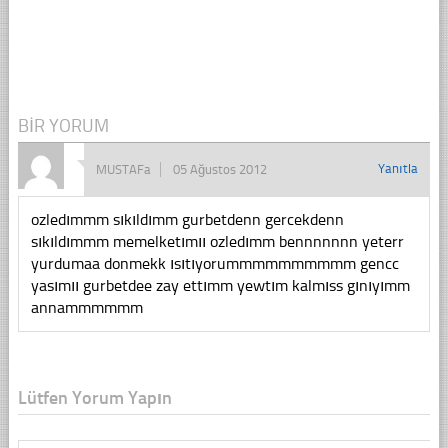
BIR YORUM
Yanıtla
MUSTAFa
05 Ağustos 2012
ozledımmm sıkıldımm gurbetdenn gercekdenn
sıkıldımmm memelketımıı ozledımm bennnnnnn yeterr
yurdumaa donmekk ısıtıyorummmmmmmmmm gencc
yasımıı gurbetdee zay ettımm yewtım kalmıss gınıyımm
annammmmmm
Lütfen Yorum Yapın