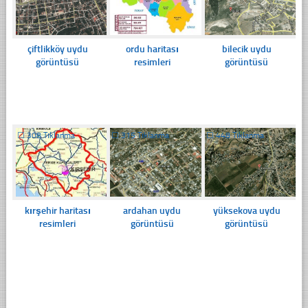
çiftlikköy uydu
ordu haritası
bilecik uydu
görüntüsü
resimleri
görüntüsü
☐
308 Tıklanma
☐
315 Tıklanma
☐
448 Tıklanma
kırşehir haritası
ardahan uydu
yüksekova uydu
resimleri
görüntüsü
görüntüsü