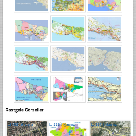
Rastgele Görseller
☐
403 Tıklanma
☐
535 Tıklanma
☐
287 Tıklanma