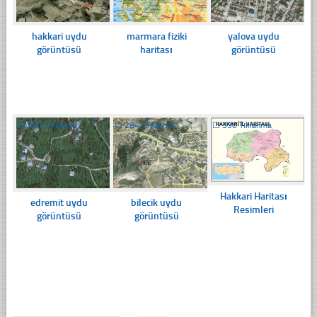
hakkari uydu
marmara fiziki
yalova uydu
görüntüsü
haritası
görüntüsü
☐
353 Tıklanma
☐
284 Tıklanma
☐
330 Tıklanma
Hakkari Haritası
edremit uydu
bilecik uydu
Resimleri
görüntüsü
görüntüsü