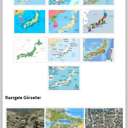
Rastgele Görseller
☐
257 Tıklanma
☐
340 Tıklanma
☐
358 Tıklanma