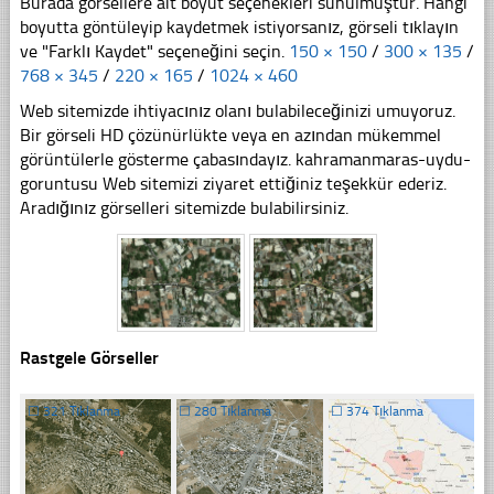
Burada görsellere ait boyut seçenekleri sunulmuştur. Hangi
boyutta göntüleyip kaydetmek istiyorsanız, görseli tıklayın
ve "Farklı Kaydet" seçeneğini seçin.
150 × 150
/
300 × 135
/
768 × 345
/
220 × 165
/
1024 × 460
Web sitemizde ihtiyacınız olanı bulabileceğinizi umuyoruz.
Bir görseli HD çözünürlükte veya en azından mükemmel
görüntülerle gösterme çabasındayız. kahramanmaras-uydu-
goruntusu Web sitemizi ziyaret ettiğiniz teşekkür ederiz.
Aradığınız görselleri sitemizde bulabilirsiniz.
Rastgele Görseller
☐
321 Tıklanma
☐
280 Tıklanma
☐
374 Tıklanma