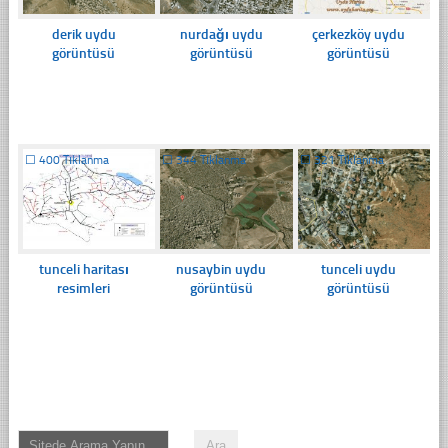
derik uydu
nurdağı uydu
çerkezköy uydu
görüntüsü
görüntüsü
görüntüsü
☐
400 Tıklanma
☐
344 Tıklanma
☐
321 Tıklanma
tunceli haritası
nusaybin uydu
tunceli uydu
resimleri
görüntüsü
görüntüsü