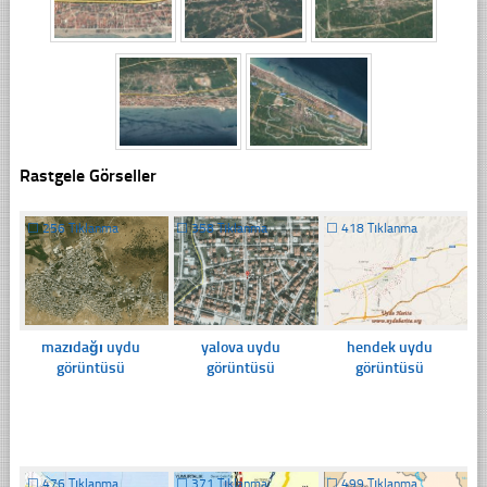
Rastgele Görseller
☐
256 Tıklanma
☐
358 Tıklanma
☐
418 Tıklanma
mazıdağı uydu
yalova uydu
hendek uydu
görüntüsü
görüntüsü
görüntüsü
☐
476 Tıklanma
☐
371 Tıklanma
☐
499 Tıklanma