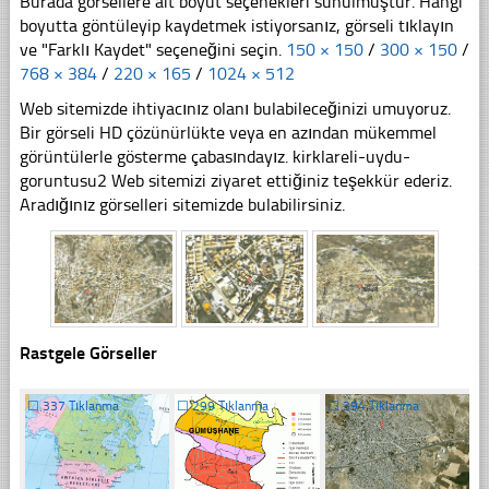
Burada görsellere ait boyut seçenekleri sunulmuştur. Hangi
boyutta göntüleyip kaydetmek istiyorsanız, görseli tıklayın
ve "Farklı Kaydet" seçeneğini seçin.
150 × 150
/
300 × 150
/
768 × 384
/
220 × 165
/
1024 × 512
Web sitemizde ihtiyacınız olanı bulabileceğinizi umuyoruz.
Bir görseli HD çözünürlükte veya en azından mükemmel
görüntülerle gösterme çabasındayız. kirklareli-uydu-
goruntusu2 Web sitemizi ziyaret ettiğiniz teşekkür ederiz.
Aradığınız görselleri sitemizde bulabilirsiniz.
Rastgele Görseller
☐
337 Tıklanma
☐
299 Tıklanma
☐
394 Tıklanma