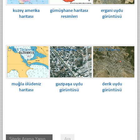
kuzey amerika
gümüşhane haritası
ergani uydu
haritası
resimleri
görüntüsü
☐
355 Tıklanma
☐
189 Tıklanma
☐
321 Tıklanma
muğla ölüdeniz
gazipaşa uydu
derik uydu
haritası
görüntüsü
görüntüsü