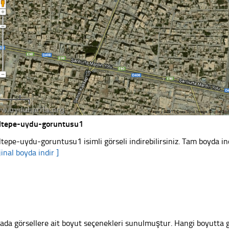
iltepe-uydu-goruntusu1
iltepe-uydu-goruntusu1 isimli görseli indirebilirsiniz. Tam boyda in
jinal boyda indir ]
ada görsellere ait boyut seçenekleri sunulmuştur. Hangi boyutta 