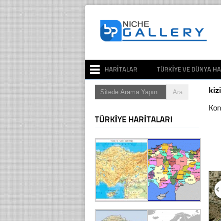
HARITALAR
TÜRKIYE VE DÜNYA HA
ki
Kon
TÜRKIYE HARITALARI