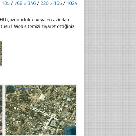
× 135
/
768 × 346
/
220 × 165
/
1024
li HD çözünürlükte veya en azından
usu1 Web sitemizi ziyaret ettiğiniz
☐
356 Tıklanma