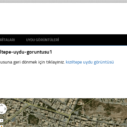
RITALARI
UYDU GÖRÜNTÜLERI
ziltepe-uydu-goruntusu1
usuna geri dönmek için tıklayınız.
kızıltepe uydu görüntüsü