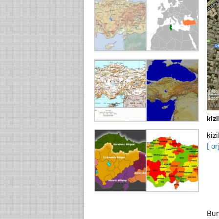
kiz
kiz
[ or
Bur