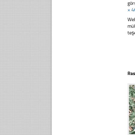
gör
× 4
Web
mük
teş
Ras
☐