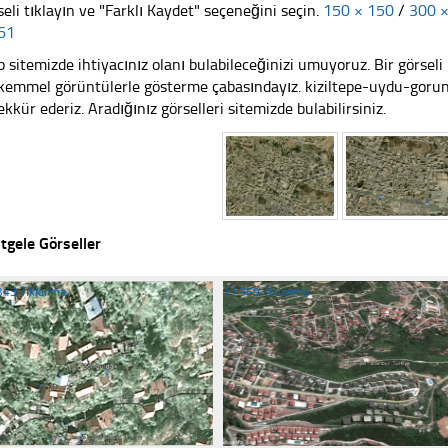
seli tıklayın ve "Farklı Kaydet" seçeneğini seçin.
150 × 150
/
300 
61
 sitemizde ihtiyacınız olanı bulabileceğinizi umuyoruz. Bir görse
emmel görüntülerle gösterme çabasındayız. kiziltepe-uydu-gorunt
ekkür ederiz. Aradığınız görselleri sitemizde bulabilirsiniz.
tgele Görseller
343 Tıklanma
☐
369 Tıklanma