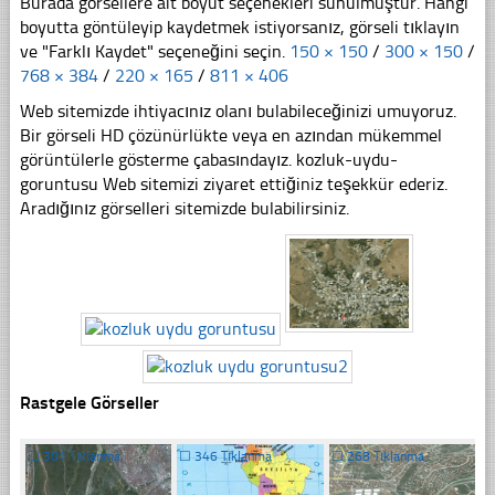
Burada görsellere ait boyut seçenekleri sunulmuştur. Hangi
boyutta göntüleyip kaydetmek istiyorsanız, görseli tıklayın
ve "Farklı Kaydet" seçeneğini seçin.
150 × 150
/
300 × 150
/
768 × 384
/
220 × 165
/
811 × 406
Web sitemizde ihtiyacınız olanı bulabileceğinizi umuyoruz.
Bir görseli HD çözünürlükte veya en azından mükemmel
görüntülerle gösterme çabasındayız. kozluk-uydu-
goruntusu Web sitemizi ziyaret ettiğiniz teşekkür ederiz.
Aradığınız görselleri sitemizde bulabilirsiniz.
Rastgele Görseller
☐
301 Tıklanma
☐
346 Tıklanma
☐
268 Tıklanma