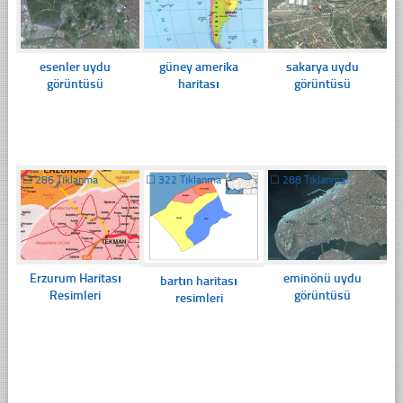
esenler uydu
güney amerika
sakarya uydu
görüntüsü
haritası
görüntüsü
☐
286 Tıklanma
☐
322 Tıklanma
☐
288 Tıklanma
Erzurum Haritası
eminönü uydu
bartın haritası
Resimleri
görüntüsü
resimleri