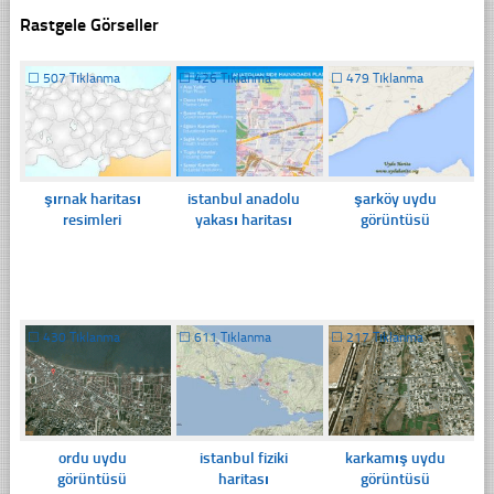
Rastgele Görseller
☐
507 Tıklanma
☐
426 Tıklanma
☐
479 Tıklanma
şırnak haritası
istanbul anadolu
şarköy uydu
resimleri
yakası haritası
görüntüsü
☐
430 Tıklanma
☐
611 Tıklanma
☐
217 Tıklanma
ordu uydu
istanbul fiziki
karkamış uydu
görüntüsü
haritası
görüntüsü