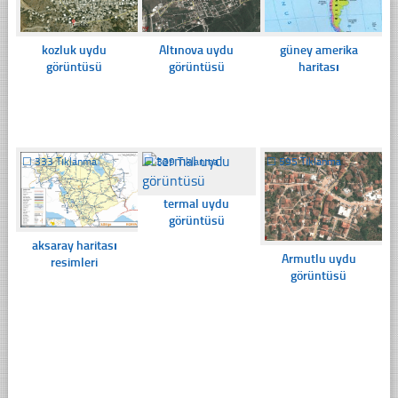
kozluk uydu
Altınova uydu
güney amerika
görüntüsü
görüntüsü
haritası
☐
333 Tıklanma
☐
339 Tıklanma
☐
595 Tıklanma
termal uydu
görüntüsü
aksaray haritası
Armutlu uydu
resimleri
görüntüsü