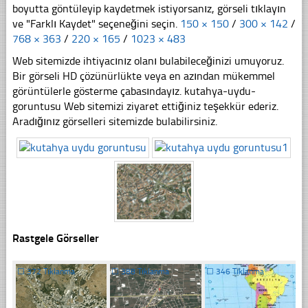
boyutta göntüleyip kaydetmek istiyorsanız, görseli tıklayın
ve "Farklı Kaydet" seçeneğini seçin.
150 × 150
/
300 × 142
/
768 × 363
/
220 × 165
/
1023 × 483
Web sitemizde ihtiyacınız olanı bulabileceğinizi umuyoruz.
Bir görseli HD çözünürlükte veya en azından mükemmel
görüntülerle gösterme çabasındayız. kutahya-uydu-
goruntusu Web sitemizi ziyaret ettiğiniz teşekkür ederiz.
Aradığınız görselleri sitemizde bulabilirsiniz.
Rastgele Görseller
☐
372 Tıklanma
☐
388 Tıklanma
☐
346 Tıklanma